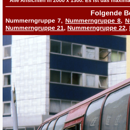
Alle Ansichten in 2000 x 1300. Es ist das maxima
Folgende Be
Nummerngruppe 7,
Nummerngruppe 8
,
N
Nummerngruppe 21
,
Nummerngruppe 22
,