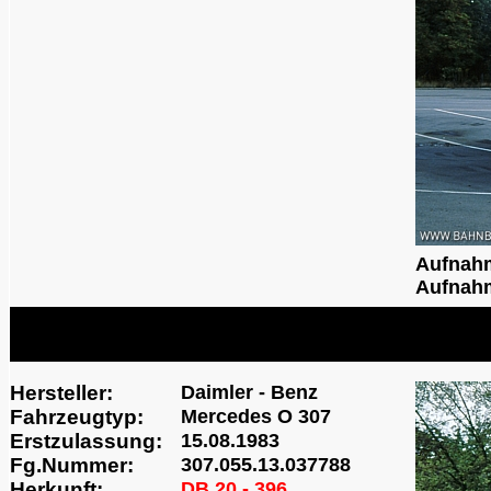
Aufnah
Aufnahm
Hersteller:
Daimler - Benz
Fahrzeugtyp:
Mercedes O 307
Erstzulassung:
15.08.1983
Fg.Nummer:
307.055.13.037788
Herkunft:
DB 20 - 396