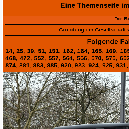
Eine Themenseite im
Die B
Gründung der Gesellschaft w
Folgende Fa
14,
25
,
39
,
51
,
151
,
162
,
164
,
165
,
169
,
18
468
,
472
,
552
,
557
,
564
,
566
,
570
,
575
,
65
874
,
881
,
883
,
885
,
920
,
923
,
924
,
925
,
931