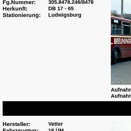
Fg.Nummer:
305.8478.246/8478
Herkunft:
DB 17 - 65
Stationierung:
Ludwigsburg
Aufnah
Aufnahm
Hersteller:
Vetter
Fahrzeugtyp:
18 ÜM