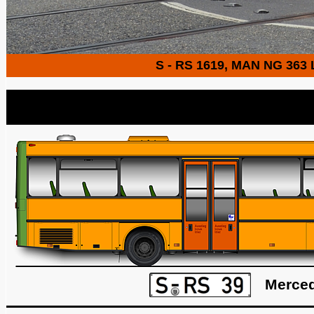
S - RS 1619, MAN NG 363 L
Merced